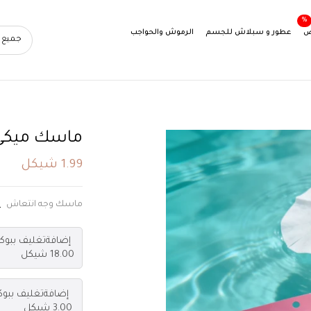
%
ض
عطور و سبلاش للجسم
الرموش والحواجب
ماسك ميكي
1.99 شيكل
ماسك وجه انتعاش
ق
إضافة
تغليف ببوك
18.00 شيكل
إضافة
تغليف ببو
3.00 شيكل