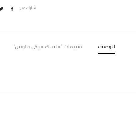
شارك عبر:
الوصف
تقييمات "ماسك ميكي ماوس"